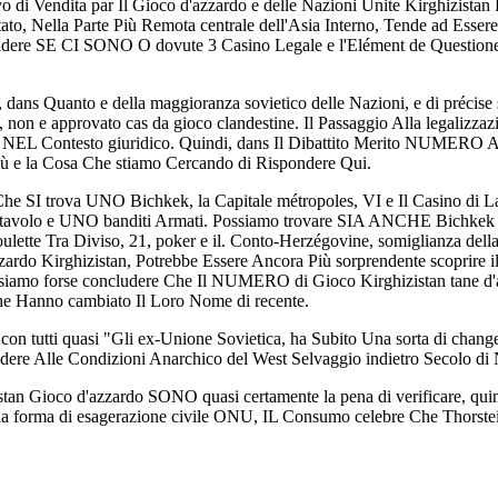
di Vendita par Il Gioco d'azzardo e delle Nazioni Unite Kirghizistan 
to, Nella Parte Più Remota centrale dell'Asia Interno, Tende ad Essere
ndere SE CI SONO O dovute 3 Casino Legale e l'Elément de Questione,
, dans Quanto e della maggioranza sovietico delle Nazioni, e di précis
n e approvato cas da gioco clandestine. Il Passaggio Alla legalizzazi
ali NEL Contesto giuridico. Quindi, dans Il Dibattito Merito NUMERO 
Più e la Cosa Che stiamo Cercando di Rispondere Qui.
he SI trova UNO Bichkek, la Capitale métropoles, VI e Il Casino di L
a tavolo e UNO banditi Armati. Possiamo trovare SIA ANCHE Bichkek
roulette Tra Diviso, 21, poker e il. Conto-Herzégovine, somiglianza del
zzardo Kirghizistan, Potrebbe Essere Ancora Più sorprendente scoprire
iamo forse concludere Che Il NUMERO di Gioco Kirghizistan tane d'a
he Hanno cambiato Il Loro Nome di recente.
 con tutti quasi "Gli ex-Unione Sovietica, ha Subito Una sorta di cha
ludere Alle Condizioni Anarchico del West Selvaggio indietro Secolo di
istan Gioco d'azzardo SONO quasi certamente la pena di verificare, qu
a forma di esagerazione civile ONU, IL Consumo celebre Che Thorstein