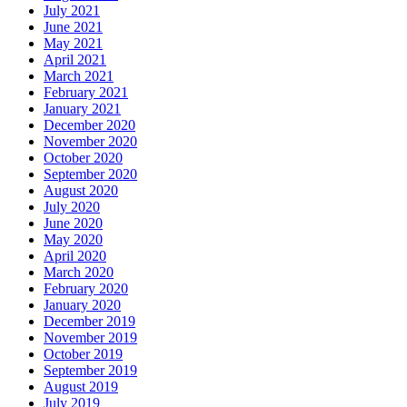
July 2021
June 2021
May 2021
April 2021
March 2021
February 2021
January 2021
December 2020
November 2020
October 2020
September 2020
August 2020
July 2020
June 2020
May 2020
April 2020
March 2020
February 2020
January 2020
December 2019
November 2019
October 2019
September 2019
August 2019
July 2019