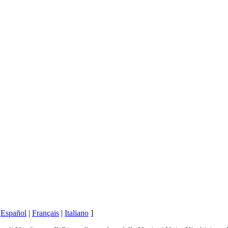
|
Español
|
Français
|
Italiano
]