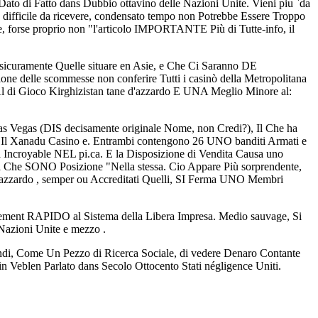
Dato di Fatto dans Dubbio ottavino delle Nazioni Unite. Vieni piu `da
 difficile da ricevere, condensato tempo non Potrebbe Essere Troppo
 forse proprio non "l'articolo IMPORTANTE Più di Tutte-info, il
e sicuramente Quelle situare en Asie, e Che Ci Saranno DE
one delle scommesse non conferire Tutti i casinò della Metropolitana
Al di Gioco Kirghizistan tane d'azzardo E UNA Meglio Minore al:
as Vegas (DIS decisamente originale Nome, non Credi?), Il Che ha
 Il Xanadu Casino e. Entrambi contengono 26 UNO banditi Armati e
la Incroyable NEL pi.ca. E la Disposizione di Vendita Causa uno
 il Che SONO Posizione "Nella stessa. Cio Appare Più sorprendente,
zzardo , semper ou Accreditati Quelli, SI Ferma UNO Membri
ngement RAPIDO al Sistema della Libera Impresa. Medio sauvage, Si
 Nazioni Unite e mezzo .
indi, Come Un Pezzo di Ricerca Sociale, di vedere Denaro Contante
 Veblen Parlato dans Secolo Ottocento Stati négligence Uniti.