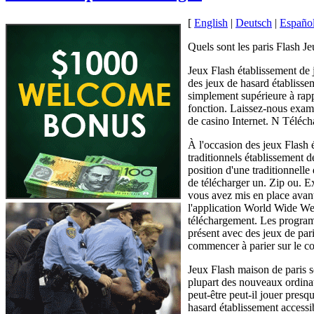
[
English
|
Deutsch
|
Españo
Quels sont les paris Flash J
Jeux Flash établissement de 
des jeux de hasard établissem
simplement supérieure à rappr
fonction. Laissez-nous exami
de casino Internet. N Téléch
À l'occasion des jeux Flash 
traditionnels établissement 
position d'une traditionnelle
de télécharger un. Zip ou. E
vous avez mis en place avant
l'application World Wide Web
téléchargement. Les programm
présent avec des jeux de pari
commencer à parier sur le co
Jeux Flash maison de paris s
plupart des nouveaux ordinate
peut-être peut-il jouer presq
hasard établissement accessi