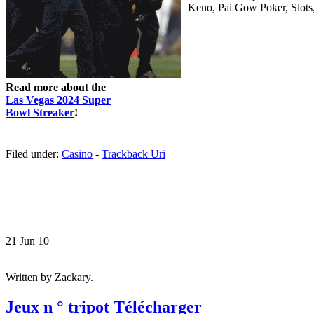
Keno, Pai Gow Poker, Slots,
Read more about the
Las Vegas 2024 Super
Bowl Streaker
!
Filed under:
Casino
-
Trackback
Uri
21 Jun
10
Written by Zackary.
Jeux n ° tripot Télécharger