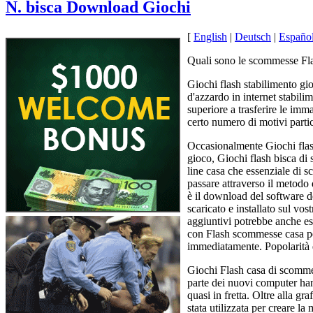
N. bisca Download Giochi
[
English
|
Deutsch
|
Españo
Quali sono le scommesse Fl
Giochi flash stabilimento gi
d'azzardo in internet stabil
superiore a trasferire le imma
certo numero di motivi part
Occasionalmente Giochi flash
gioco, Giochi flash bisca di
line casa che essenziale di 
passare attraverso il metodo
è il download del software 
scaricato e installato sul v
aggiuntivi potrebbe anche es
con Flash scommesse casa per
immediatamente. Popolarità 
Giochi Flash casa di scommes
parte dei nuovi computer han
quasi in fretta. Oltre alla gr
stata utilizzata per creare 