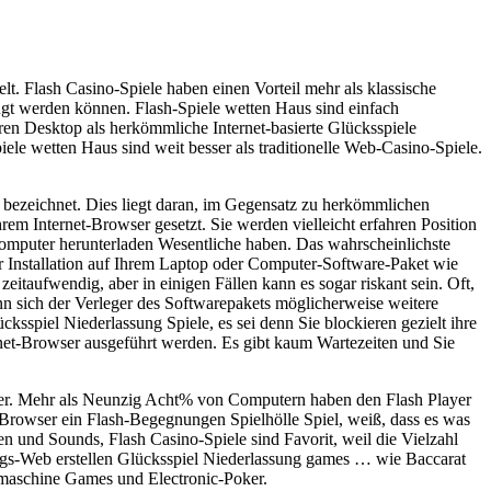
lt. Flash Casino-Spiele haben einen Vorteil mehr als klassische
eugt werden können. Flash-Spiele wetten Haus sind einfach
ren Desktop als herkömmliche Internet-basierte Glücksspiele
ele wetten Haus sind weit besser als traditionelle Web-Casino-Spiele.
 bezeichnet. Dies liegt daran, im Gegensatz zu herkömmlichen
hrem Internet-Browser gesetzt. Sie werden vielleicht erfahren Position
 Computer herunterladen Wesentliche haben. Das wahrscheinlichste
r Installation auf Ihrem Laptop oder Computer-Software-Paket wie
eitaufwendig, aber in einigen Fällen kann es sogar riskant sein. Oft,
ich der Verleger des Softwarepakets möglicherweise weitere
spiel Niederlassung Spiele, es sei denn Sie blockieren gezielt ihre
ternet-Browser ausgeführt werden. Es gibt kaum Wartezeiten und Sie
layer. Mehr als Neunzig Acht% von Computern haben den Flash Player
 Browser ein Flash-Begegnungen Spielhölle Spiel, weiß, dass es was
en und Sounds, Flash Casino-Spiele sind Favorit, weil die Vielzahl
ings-Web erstellen Glücksspiel Niederlassung games … wie Baccarat
tmaschine Games und Electronic-Poker.