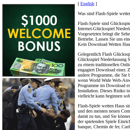
[
English
]
Was sind Flash-Spiele wett
Flash-Spiele sind Glücksspie
Internet-Glücksspiel Niederl
Vorgesetzten bringt die Seh
Betriebe. Lassen Sie uns ei
Kein Download Wetten Ha
Gelegentlich Flash Glückssp
Glücksspiel Niederlassung Sp
zu einem traditionellen Onl
engagiert Download einer. Z
andere Programme, die Sie bi
wenn World Wide Web-Anwend
Programme im Download entha
Installation. Dieses Risiko 
vielleicht kann beginnen so
Flash-Spiele wetten Haus si
und den meisten neuen Compu
damit zu tun, und Sie können
der spielenden Spiele Einri
banque, Chemin de fer, Cari