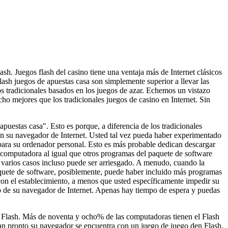
sh. Juegos flash del casino tiene una ventaja más de Internet clásicos
lash juegos de apuestas casa son simplemente superior a llevar las
tos tradicionales basados en los juegos de azar. Echemos un vistazo
o mejores que los tradicionales juegos de casino en Internet. Sin
estas casa". Esto es porque, a diferencia de los tradicionales
 en su navegador de Internet. Usted tal vez pueda haber experimentado
to para su ordenador personal. Esto es más probable dedican descargar
o computadora al igual que otros programas del paquete de software
varios casos incluso puede ser arriesgado. A menudo, cuando la
quete de software, posiblemente, puede haber incluido más programas
con el establecimiento, a menos que usted específicamente impedir su
tro de su navegador de Internet. Apenas hay tiempo de espera y puedas
e Flash. Más de noventa y ocho% de las computadoras tienen el Flash
 tan pronto su navegador se encuentra con un juego de juego den Flash,